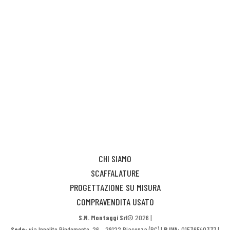
CHI SIAMO
SCAFFALATURE
PROGETTAZIONE SU MISURA
COMPRAVENDITA USATO
S.N. Montaggi Srl
© 2026 |
Sede:
via Ippolito Pindemonte, 26 – 29122 Piacenza (PC) |
P.IVA:
01536540337 |